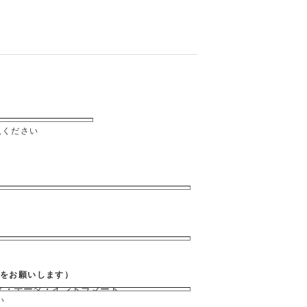
入ください
力をお願いします）
い